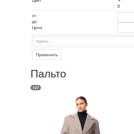
Цвет
X
от
до
Цена
Применить
Пальто
127