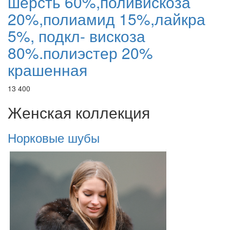
шерсть 60%,поливискоза
20%,полиамид 15%,лайкра
5%, подкл- вискоза
80%.полиэстер 20%
крашенная
13 400
Женская коллекция
Норковые шубы