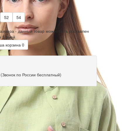
52
54
размера - данный товар может быть доставлен
е 5 дней
а корзина
0
(Звонок по России бесплатный)