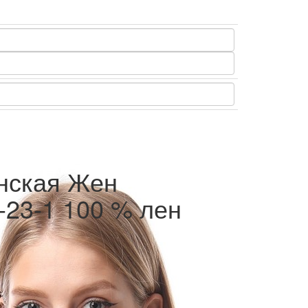
нская Жен
23-1 100 % лен