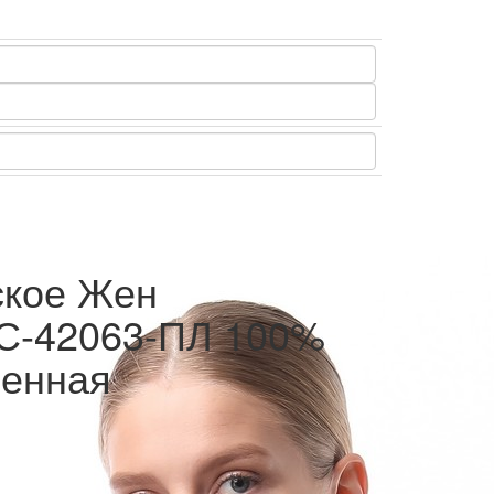
ское Жен
e С-42063-ПЛ 100%
шенная