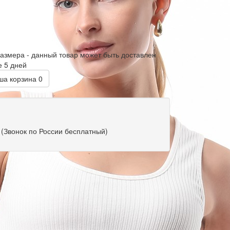
размера - данный товар может быть доставлен
е 5 дней
а корзина
0
(Звонок по России бесплатный)