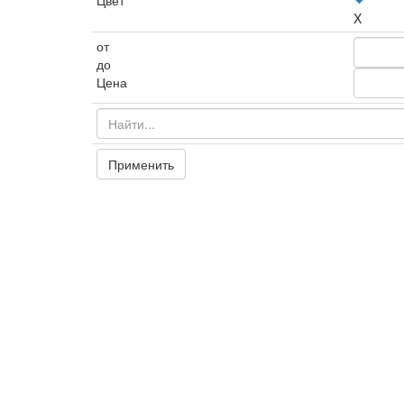
Цвет
X
от
до
Цена
Применить