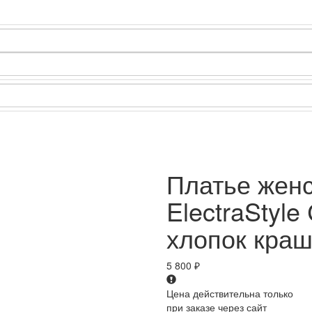
Платье жен
ElectraStyl
хлопок кра
5 800
₽
Цена действительна только
при заказе через сайт