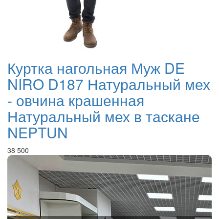
Куртка нагольная Муж DE
NIRO D187 Натуральный мех
- овчина крашенная
Натуральный мех в таскане
NEPTUN
38 500