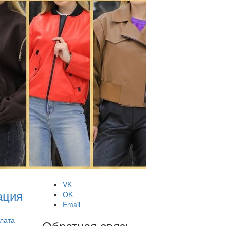
VK
ация
OK
Email
плата
Обратная связь