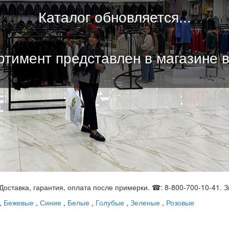
Каталог обновляется...
тимент представлен в магазине 
 Доставка, гарантия, оплата после примерки. ☎: 8-800-700-10-41. З
,
Бежевые
,
Синие
,
Белые
,
Голубые
,
Зеленые
,
Розовые